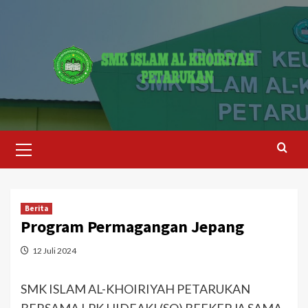
Skip
to
content
Primary
Menu
Berita
Program Permagangan Jepang
12 Juli 2024
SMK ISLAM AL-KHOIRIYAH PETARUKAN