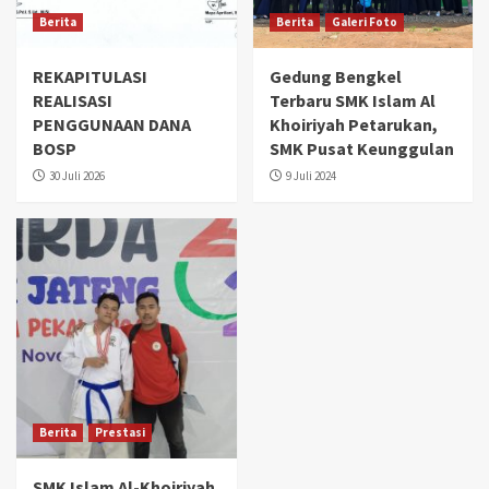
Berita
Berita
Galeri Foto
REKAPITULASI
Gedung Bengkel
REALISASI
Terbaru SMK Islam Al
PENGGUNAAN DANA
Khoiriyah Petarukan,
BOSP
SMK Pusat Keunggulan
30 Juli 2026
9 Juli 2024
Berita
Prestasi
SMK Islam Al-Khoiriyah