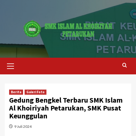
Skip
to
content
Primary
Menu
Berita
Galeri Foto
Gedung Bengkel Terbaru SMK Islam
Al Khoiriyah Petarukan, SMK Pusat
Keunggulan
9 Juli 2024