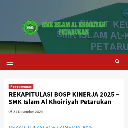
Skip
to
content
Primary
Menu
Pengumuman
REKAPITULASI BOSP KINERJA 2025 –
SMK Islam Al Khoiriyah Petarukan
31 Desember 2025
REKAPITULASI BOSP KINERJA 2025