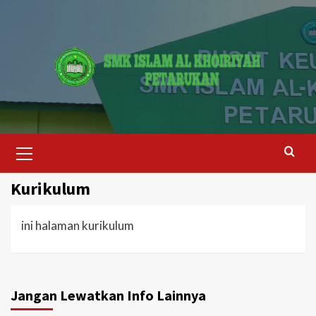
Skip
to
content
Primary
Menu
Kurikulum
ini halaman kurikulum
Jangan Lewatkan Info Lainnya