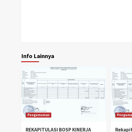
Continue
Reading
Info Lainnya
Pengumuman
Pengum
REKAPITULASI BOSP KINERJA
Rekapi