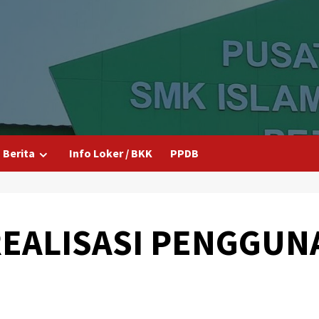
Berita
Info Loker / BKK
PPDB
REALISASI PENGGUN