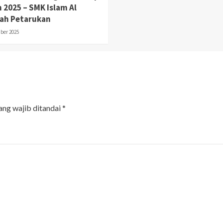
 2025 – SMK Islam Al
yah Petarukan
ber 2025
ang wajib ditandai
*