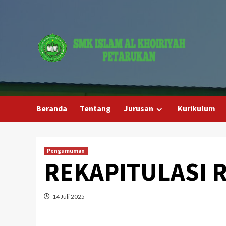
Skip
to
content
Beranda
Tentang
Jurusan
Kurikulum
Pengumuman
REKAPITULASI 
14 Juli 2025