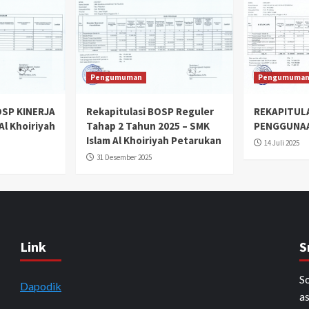
Pengumuman
Pengumuma
OSP KINERJA
Rekapitulasi BOSP Reguler
REKAPITULA
Al Khoiriyah
Tahap 2 Tahun 2025 – SMK
PENGGUNAA
Islam Al Khoiriyah Petarukan
14 Juli 2025
31 Desember 2025
Link
S
So
Dapodik
as