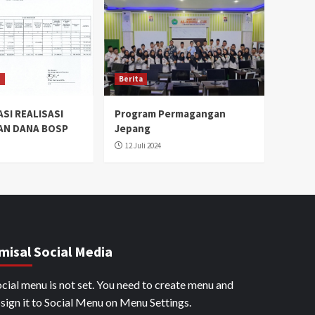
n
Berita
SI REALISASI
Program Permagangan
N DANA BOSP
Jepang
12 Juli 2024
misal Social Media
cial menu is not set. You need to create menu and
sign it to Social Menu on Menu Settings.