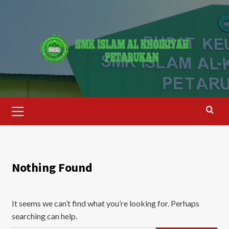
Skip
to
content
Primary
Menu
Nothing Found
It seems we can’t find what you’re looking for. Perhaps
searching can help.